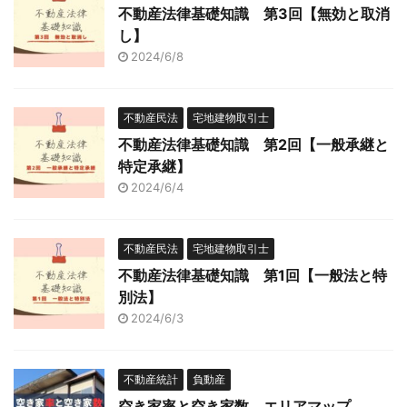
不動産法律基礎知識 第3回【無効と取消
し】
2024/6/8
不動産民法
宅地建物取引士
不動産法律基礎知識 第2回【一般承継と
特定承継】
2024/6/4
不動産民法
宅地建物取引士
不動産法律基礎知識 第1回【一般法と特
別法】
2024/6/3
不動産統計
負動産
空き家率と空き家数 エリアマップ