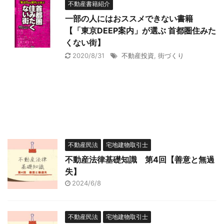
不動産書籍紹介
一部の人にはおススメできない書籍
【「東京DEEP案内」が選ぶ 首都圏住みた
くない街】
2020/8/31
不動産投資
,
街づくり
不動産民法
宅地建物取引士
不動産法律基礎知識 第4回【善意と無過
失】
2024/6/8
不動産民法
宅地建物取引士