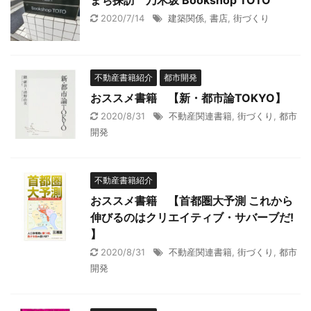
まち探訪 乃木坂 Bookshop TOTO
2020/7/14
建築関係
,
書店
,
街づくり
不動産書籍紹介
都市開発
おススメ書籍 【新・都市論TOKYO】
2020/8/31
不動産関連書籍
,
街づくり
,
都市
開発
不動産書籍紹介
おススメ書籍 【首都圏大予測 これから
伸びるのはクリエイティブ・サバーブだ!
】
2020/8/31
不動産関連書籍
,
街づくり
,
都市
開発