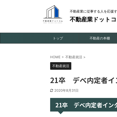
不動産業に従事する人を応援
不動産業ドットコ
トップ
不動産の本棚
HOME
>
不動産就活
>
不動産就活
21卒 デべ内定者イ
2020年8月31日
21卒 デべ内定者イン