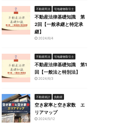
不動産民法
宅地建物取引士
不動産法律基礎知識 第
2回【一般承継と特定承
継】
2024/6/4
不動産民法
宅地建物取引士
不動産法律基礎知識 第1
回【一般法と特別法】
2024/6/3
不動産統計
負動産
空き家率と空き家数 エ
リアマップ
2024/5/12