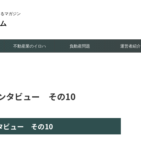
するマガジン
ム
不動産業のイロハ
負動産問題
運営者紹介
ンタビュー その10
タビュー その10